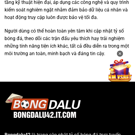
tầng kỹ thuật hiện đại, áp dụng các công nghệ và quy trình
kiểm soát nghiêm ngặt nhằm đảm bảo dữ liệu cá nhân và
hoạt động truy cập luôn được bảo vệ tối đa.
Người dùng có thể hoàn toàn yên tâm khi cập nhật tỷ số
bóng đá, theo dõi các trận đấu yêu thích hay trải nghiệm
những tính năng tiện ích khác, tất cả đều diễn ra trong một
môi trường an toàn, minh bạch và đáng tin cậy.
✕
✕
Bongdalu42
là trang cập nhật tỷ số bóng đá trực tuyến