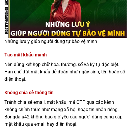
Những lưu ý giúp người dùng tự bảo vệ mình
Tạo mật khẩu mạnh
Nên dùng kết hợp chữ hoa, thường, số và ký tự đặc biệt.
Hạn chế đặt mật khẩu dễ đoán như ngày sinh, tên hoặc số
điện thoại.
Không chia sẻ thông tin
Tránh chia sẻ email, mật khẩu, mã OTP qua các kênh
không chính thức như mạng xã hội hoặc tin nhắn riêng.
Bongdalu42 không bao giờ yêu cầu người dùng cung cấp
mật khẩu qua email hay điện thoại.