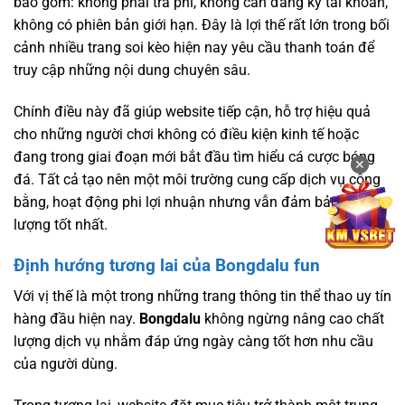
bao gồm: không phải trả phí, không cần đăng ký tài khoản,
không có phiên bản giới hạn. Đây là lợi thế rất lớn trong bối
cảnh nhiều trang soi kèo hiện nay yêu cầu thanh toán để
truy cập những nội dung chuyên sâu.
Chính điều này đã giúp website tiếp cận, hỗ trợ hiệu quả
cho những người chơi không có điều kiện kinh tế hoặc
đang trong giai đoạn mới bắt đầu tìm hiểu cá cược bóng
✕
✕
đá. Tất cả tạo nên một môi trường cung cấp dịch vụ công
bằng, hoạt động phi lợi nhuận nhưng vẫn đảm bảo chất
lượng tốt nhất.
Định hướng tương lai của Bongdalu fun
Với vị thế là một trong những trang thông tin thể thao uy tín
hàng đầu hiện nay.
Bongdalu
không ngừng nâng cao chất
lượng dịch vụ nhằm đáp ứng ngày càng tốt hơn nhu cầu
của người dùng.