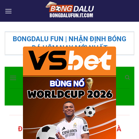
Chuyển
đến
nội
dung
BONGDALU FUN | NHẬN ĐỊNH BÓNG
ĐÁ HÔM NAY MỚI NHẤT
×
×