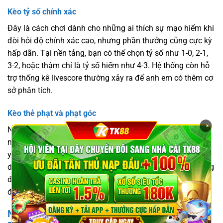
Kèo tỷ số chính xác
Đây là cách chơi dành cho những ai thích sự mạo hiểm khi
đòi hỏi độ chính xác cao, nhưng phần thưởng cũng cực kỳ
hấp dẫn. Tại nền tảng, bạn có thể chọn tỷ số như 1-0, 2-1,
3-2, hoặc thậm chí là tỷ số hiếm như 4-3. Hệ thống còn hỗ
trợ thống kê livescore thường xảy ra để anh em có thêm cơ
sở phân tích.
Kèo thẻ phạt và phạt góc
×
Ngoài các hình thức cơ bản trên,
Bongdalu fun
còn cập
nhật kèo thẻ vàng, thẻ đỏ, phạt góc. Mặc dù đây là những
yếu tố thường bị bỏ qua nhưng lại có sức hút đặc biệt với
dân chơi chuyên nghiệp. Điều này tạo lợi thế giúp fan bóng
đá có thêm nhiều lựa chọn hơn trong việc phân tích trận
đấu.
Những ưu điểm nổi bật của trang thông tin