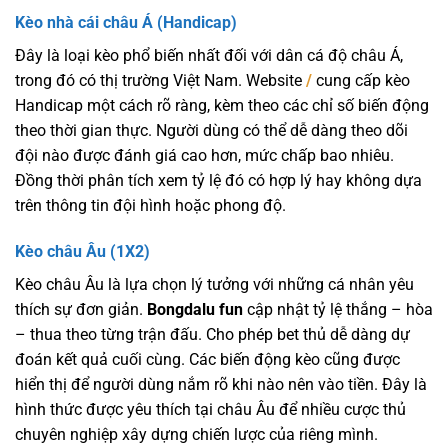
Kèo nhà cái châu Á (Handicap)
Đây là loại kèo phổ biến nhất đối với dân cá độ châu Á,
trong đó có thị trường Việt Nam. Website
/
cung cấp kèo
Handicap một cách rõ ràng, kèm theo các chỉ số biến động
theo thời gian thực. Người dùng có thể dễ dàng theo dõi
đội nào được đánh giá cao hơn, mức chấp bao nhiêu.
Đồng thời phân tích xem tỷ lệ đó có hợp lý hay không dựa
trên thông tin đội hình hoặc phong độ.
Kèo châu Âu (1X2)
Kèo châu Âu là lựa chọn lý tưởng với những cá nhân yêu
thích sự đơn giản.
Bongdalu fun
cập nhật tỷ lệ thắng – hòa
– thua theo từng trận đấu. Cho phép bet thủ dễ dàng dự
đoán kết quả cuối cùng. Các biến động kèo cũng được
hiển thị để người dùng nắm rõ khi nào nên vào tiền. Đây là
hình thức được yêu thích tại châu Âu để nhiều cược thủ
chuyên nghiệp xây dựng chiến lược của riêng mình.