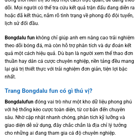
dõi. Mọi người có thể tra cứu kết quả trận đấu đang diễn ra
hoặc đã kết thúc, nắm rõ tình trạng về phong độ đội tuyển,
lịch sử đối đầu.
Bongdalu fun
không chỉ giúp anh em nâng cao trải nghiệm
theo dõi bóng đá, mà còn hỗ trợ phân tích và dự đoán kết
quả một cách hiệu quả. Dù bạn là người xem thể thao đơn
thuần hay dân cá cược chuyên nghiệp, nền tảng đều mang
lại giá trị thiết thực với trải nghiệm đơn giản, tiện lợi bậc
nhất.
Trang Bongdalu fun có gì thú vị?
Bongdalufun
đóng vai trò như một kho dữ liệu phong phú
với hệ thống kèo cược toàn diện, từ cơ bản đến chuyên
sâu. Nhờ cập nhật nhanh chóng, phân tích kỹ lưỡng và
giao diện dễ sử dụng, đây chắc chắn là địa chỉ lý tưởng
cho những ai đang tham gia cá độ chuyên nghiệp.