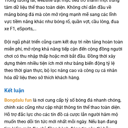
Trong tương lai, website đặt mục tiêu trở thành một trung
tâm dữ liệu thể thao toàn diện. Không chỉ dẫn đầu về
mảng bóng đá mà còn mở rộng mạnh mẽ sang các lĩnh
vực tiềm năng khác như bóng rổ, quần vợt, cầu lông, đua
xe F1, eSports,…
Đội ngũ phát triển cũng cam kết duy trì nền tảng hoàn toàn
miễn phí, mở rộng khả năng tiếp cận đến cộng đồng người
chơi có thu nhập thấp hoặc mới bắt đầu. Đồng thời xây
dựng thêm nhiều tiện ích mới như bảng biến động tỷ lệ
theo thời gian thực, bộ lọc nâng cao và công cụ cá nhân
hóa dữ liệu theo sở thích khách hàng.
Kết luận
Bongdalu fun
là nơi cung cấp tỷ số bóng đá nhanh chóng,
chính xác cũng như cập nhật thông tin thể thao toàn diện.
Hỗ trợ đắc lực cho các tín đồ cá cược lẫn người hâm mộ
muốn theo dõi tin tức mới nhất mỗi ngày. Nếu bạn đang