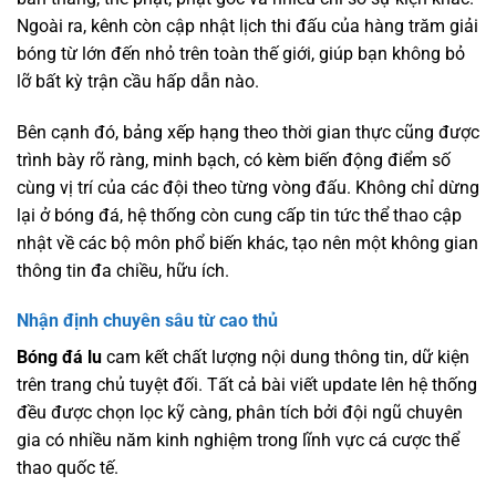
Ngoài ra, kênh còn cập nhật lịch thi đấu của hàng trăm giải
bóng từ lớn đến nhỏ trên toàn thế giới, giúp bạn không bỏ
lỡ bất kỳ trận cầu hấp dẫn nào.
Bên cạnh đó, bảng xếp hạng theo thời gian thực cũng được
trình bày rõ ràng, minh bạch, có kèm biến động điểm số
cùng vị trí của các đội theo từng vòng đấu. Không chỉ dừng
lại ở bóng đá, hệ thống còn cung cấp tin tức thể thao cập
nhật về các bộ môn phổ biến khác, tạo nên một không gian
thông tin đa chiều, hữu ích.
Nhận định chuyên sâu từ cao thủ
Bóng đá lu
cam kết chất lượng nội dung thông tin, dữ kiện
trên trang chủ tuyệt đối. Tất cả bài viết update lên hệ thống
đều được chọn lọc kỹ càng, phân tích bởi đội ngũ chuyên
gia có nhiều năm kinh nghiệm trong lĩnh vực cá cược thể
thao quốc tế.