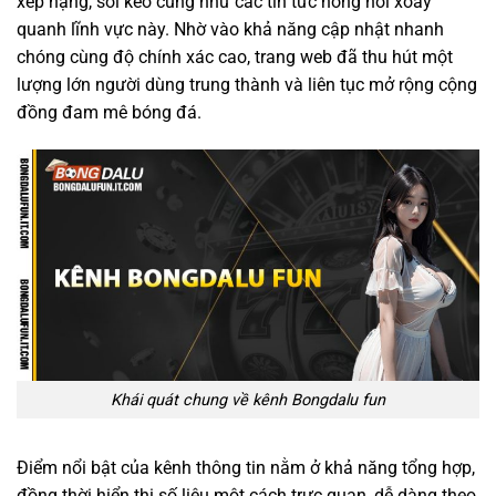
xếp hạng, soi kèo cũng như các tin tức nóng hổi xoay
quanh lĩnh vực này. Nhờ vào khả năng cập nhật nhanh
chóng cùng độ chính xác cao, trang web đã thu hút một
lượng lớn người dùng trung thành và liên tục mở rộng cộng
đồng đam mê bóng đá.
Khái quát chung về kênh Bongdalu fun
Điểm nổi bật của kênh thông tin nằm ở khả năng tổng hợp,
đồng thời hiển thị số liệu một cách trực quan, dễ dàng theo