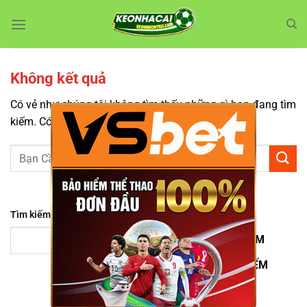
Chuyển
đến
nội
dung
Không kết quả
Có vẻ như chúng tôi không tìm thấy những gì bạn đang tìm
kiếm. Có lẽ việc tìm kiếm có thể giúp ích.
×
×
Tìm kiếm
TÌM
KIẾM