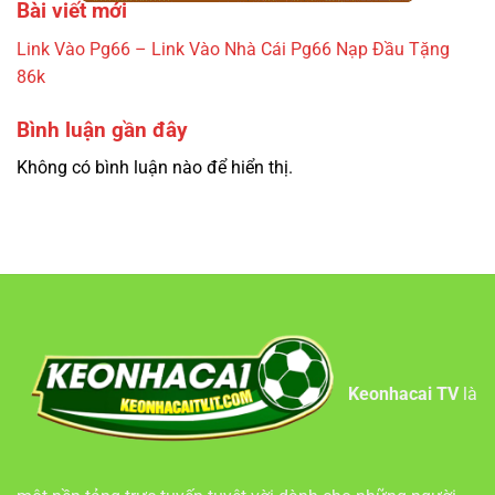
Bài viết mới
Link Vào Pg66 – Link Vào Nhà Cái Pg66 Nạp Đầu Tặng
86k
Bình luận gần đây
Không có bình luận nào để hiển thị.
Keonhacai TV
là