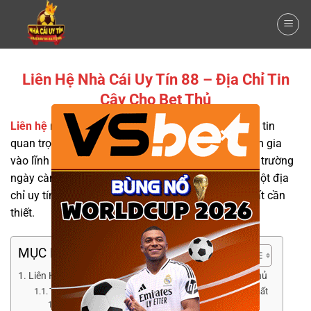
Chuyển
đến
nội
dung
Liên Hệ Nhà Cái Uy Tín 88 – Địa Chỉ Tin
Cậy Cho Bet Thủ
Liên hệ
nhà cái uy tín 88 là một trong những thông tin
×
×
quan trọng nhất mà bet thủ cần nắm vững khi tham gia
vào lĩnh vực cá cược trực tuyến. Trong bối cảnh thị trường
ngày càng nhiều nhà cái xuất hiện, việc tìm kiếm một địa
chỉ uy tín để gửi gắm niềm tin và tiền bạc là điều rất cần
thiết.
MỤC LỤC
Liên Hệ Nhà Cái Uy Tín 88 – Địa Chỉ Tin Cậy Cho Bet Thủ
Tổng hợp danh sách liên hệ nhà cái uy tín 88 nhanh nhất
Chat trực tuyến để liên hệ nhà cái uy tín 88