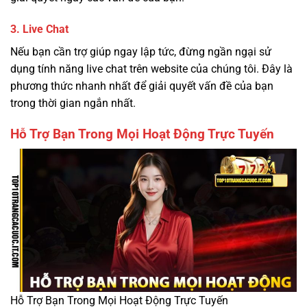
3. Live Chat
Nếu bạn cần trợ giúp ngay lập tức, đừng ngần ngại sử
dụng tính năng live chat trên website của chúng tôi. Đây là
phương thức nhanh nhất để giải quyết vấn đề của bạn
trong thời gian ngắn nhất.
Hỗ Trợ Bạn Trong Mọi Hoạt Động Trực Tuyến
Hỗ Trợ Bạn Trong Mọi Hoạt Động Trực Tuyến