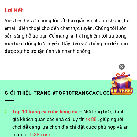
Lời Kết
Việc liên hệ với chúng tôi rất đơn giản và nhanh chóng, từ
email, điện thoại cho đến chat trực tuyến. Chúng tôi luôn
sẵn sàng hỗ trợ bạn để mang lại trải nghiệm tối ưu trong
mọi hoạt động trực tuyến. Hãy đến với chúng tôi để nhận
được sự hỗ trợ tận tình và nhanh chóng!
✕
GIỚI THIỆU TRANG #TOP10TRANGCACUOCBONGDA
Top 10 trang cá cược bóng đá
– Nơi tổng hợp, đánh
giá khách quan các nhà cái uy tín
tk 88
, giúp người
chơi dễ dàng lựa chọn địa chỉ đặt cược phù hợp và an
toàn tại
tk88.com
.