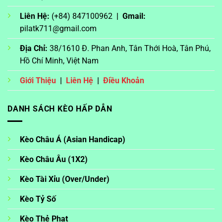
Liên Hệ:
(+84) 847100962
| Gmail:
pilatk711@gmail.com
Địa Chỉ:
38/1610 Đ. Phan Anh, Tân Thới Hoà, Tân Phú,
Hồ Chí Minh, Việt Nam
Giới Thiệu
|
Liên Hệ
|
Điều Khoản
DANH SÁCH KÈO HẤP DẪN
Kèo Châu Á (Asian Handicap)
Kèo Châu Âu (1X2)
Kèo Tài Xỉu (Over/Under)
Kèo Tỷ Số
Kèo Thẻ Phạt