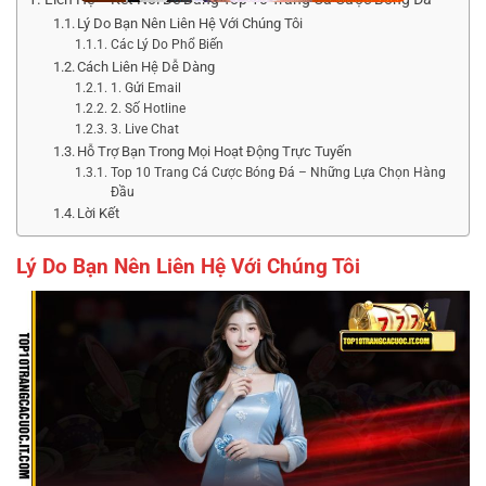
Lý Do Bạn Nên Liên Hệ Với Chúng Tôi
Các Lý Do Phổ Biến
Cách Liên Hệ Dễ Dàng
1. Gửi Email
2. Số Hotline
3. Live Chat
Hỗ Trợ Bạn Trong Mọi Hoạt Động Trực Tuyến
Top 10 Trang Cá Cược Bóng Đá – Những Lựa Chọn Hàng
Đầu
Lời Kết
Lý Do Bạn Nên Liên Hệ Với Chúng Tôi