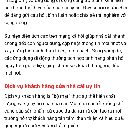
Instagram) và ứng dụng di động cũng trở thành kênh liên
hệ không thể thiếu của nhà cái uy tín. Đây là nơi người chơi
dễ dàng gửi câu hỏi, bình luận hoặc chia sẻ trải nghiệm với
cộng đồng.
Sự hiện diện tích cực trên mạng xã hội giúp nhà cái nhanh
chóng tiếp cận người dùng, cập nhật thông tin mới nhất và
xây dựng hình ảnh thân thiện, minh bạch. Song song đó,
các ứng dụng di động thường tích hợp tính năng phản hồi
ngay trên giao diện, giúp chăm sóc khách hàng mọi lúc
mọi nơi.
Dịch vụ khách hàng của nhà cái uy tín
Dịch vụ khách hàng là “bộ mặt” thực sự thể hiện chất
lượng và sự uy tín của nhà cái. Một nhà cái tốt không chỉ
cung cấp sản phẩm cá cược đa dạng mà còn tạo ra môi
trường hỗ trợ khách hàng tận tâm, thân thiện và hiệu quả,
giúp người chơi yên tâm trải nghiệm.