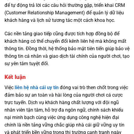
để tự động trả lời các câu hỏi thường gặp, triển khai CRM
(Customer Relationship Management) để quản lý dữ liệu
khách hàng và lịch sử tương tác một cách khoa học.
Các nền tảng giao tiếp cũng được tích hợp đồng bộ để
khách hàng có thể chuyển đổi kênh liên hệ mà không mất
thông tin. Đồng thời, hệ thống bảo mật tiên tiến giúp bảo vệ
thông tin cá nhân và giao dịch tài chính của người chơi, tạo
sự yên tâm tuyệt đối.
Kết luận
Việc
liên hệ nhà cái uy tín
đóng vai trò then chốt trong việc
đảm bảo sự an toàn và hài lòng của người chơi cá cược
trực tuyến. Dịch vụ khách hàng chất lượng với đội ngũ
nhân viên tận tâm, hỗ trợ đa ngôn ngữ, chính sách khiếu
nại minh bạch cùng việc ứng dụng công nghệ hiện đại
chính là nền tảng vững chắc giúp nhà cái giữ vững uy tín
và phát triển bền vững trong thị trường cạnh tranh ngày