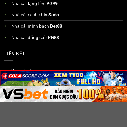
Nhà cái tặng tiền
PG99
Nhà cái xanh chín
Sodo
Nhà cái minh bạch
Bet88
Nhà cái đẳng cấp
PG88
LIÊN KẾT
Website:
/
×
×
×
Phone: (+84) 816111843
Email:
tkriet423@gmail.com
Địa chỉ: 146 P. Bùi Thị Xuân, Bùi Thị Xuân, Hai Bà
Trưng, Hà Nội, Việt Nam
Tags: #
tk88
#sodo66 #bet88