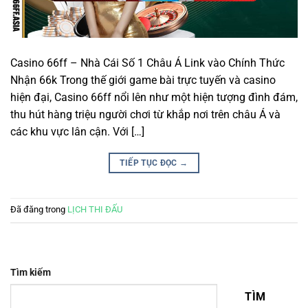
Casino 66ff – Nhà Cái Số 1 Châu Á Link vào Chính Thức
Nhận 66k Trong thế giới game bài trực tuyến và casino
hiện đại, Casino 66ff nổi lên như một hiện tượng đình đám,
thu hút hàng triệu người chơi từ khắp nơi trên châu Á và
các khu vực lân cận. Với […]
TIẾP TỤC ĐỌC
→
Đã đăng trong
LỊCH THI ĐẤU
Tìm kiếm
TÌM