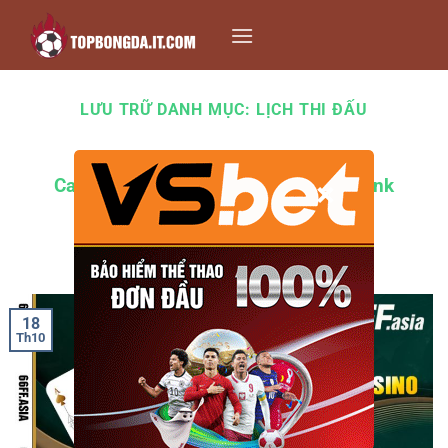
Chuyển
đến
nội
dung
LƯU TRỮ DANH MỤC:
LỊCH THI ĐẤU
LỊCH THI ĐẤU
×
Casino 66ff – Nhà Cái Số 1 Châu Á Link
vào Chính Thức Nhận 66k
ĐÃ ĐĂNG TRÊN
18/10/2025
BỞI
TOPBONGDA.IT.COM
18
Th10