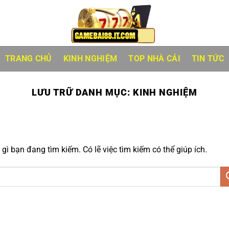
TRANG CHỦ
KINH NGHIỆM
TOP NHÀ CÁI
TIN TỨC
LƯU TRỮ DANH MỤC:
KINH NGHIỆM
ì bạn đang tìm kiếm. Có lẽ việc tìm kiếm có thể giúp ích.