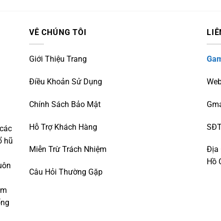
VÊ CHÚNG TÔI
LIÊ
Giới Thiệu Trang
Gam
Điều Khoản Sử Dụng
Web
Chính Sách Bảo Mật
Gma
Hỗ Trợ Khách Hàng
SĐT
 các
ổ hũ
Miễn Trừ Trách Nhiệm
Địa
Hồ 
uôn
Câu Hỏi Thường Gặp
ăm
ổng