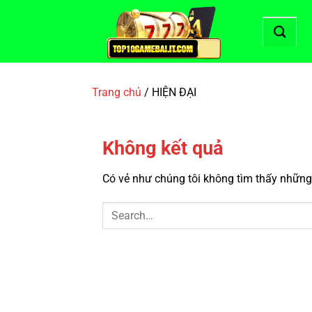
Chuyển
đến
nội
dung
Trang chủ
/
HIỆN ĐẠI
Không kết quả
Có vẻ như chúng tôi không tìm thấy những g