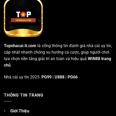
Topnhacai.it.com
là cổng thông tin đánh giá nhà cái uy tín,
cập nhật nhanh chóng xu hướng cá cược, giúp người chơi
lựa chọn nền tảng giải trí an toàn và hiệu quả
WIN88 trang
chủ
.
Nhà cái uy tín 2025:
PG99
|
U888
|
PG66
THÔNG TIN TRANG
Giới Thiệu