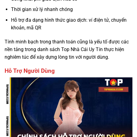
Thời gian xử lý nhanh chóng
Hỗ trợ đa dạng hình thức giao dịch: ví điện tử, chuyển
khoản, mã QR
Tính minh bạch trong thanh toán cũng là yếu tố được các
nền tảng trong danh sách Top Nhà Cái Uy Tín thực hiện
nghiêm túc để xây dựng lòng tin với người dùng.
Hỗ Trợ Người Dùng