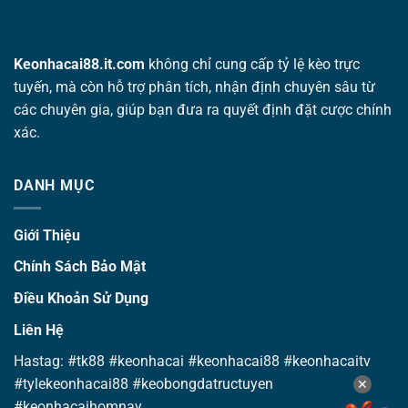
Keonhacai88.it.com
không chỉ cung cấp tỷ lệ kèo trực
tuyến, mà còn hỗ trợ phân tích, nhận định chuyên sâu từ
các chuyên gia, giúp bạn đưa ra quyết định đặt cược chính
xác.
DANH MỤC
Giới Thiệu
Chính Sách Bảo Mật
Điều Khoản Sử Dụng
Liên Hệ
Hastag:
#tk88
#keonhacai #keonhacai88 #keonhacaitv
#tylekeonhacai88 #keobongdatructuyen
✕
#keonhacaihomnay